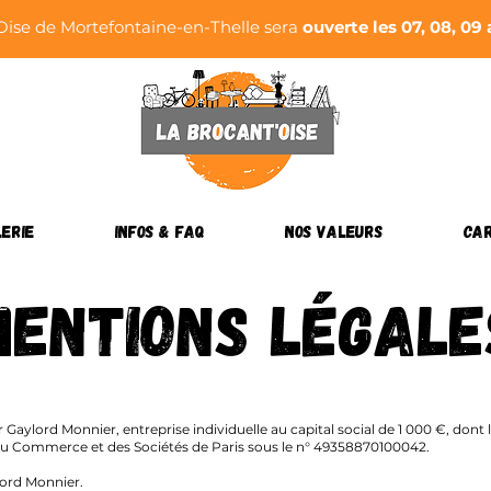
Oise de Mortefontaine-en-Thelle sera
ouverte les 07, 08, 09
erie
Infos & FAQ
Nos Valeurs
Ca
Mentions légale
r Gaylord Monnier, entreprise individuelle au capital social de 1 000 €, don
u Commerce et des Sociétés de Paris sous le n° 49358870100042.
lord Monnier.