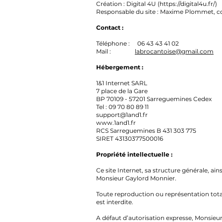
Création : Digital 4U (
https://digital4u.fr/)
Responsable du site : Maxime Plommet, co
Contact :
Téléphone : 06 43 43 41 02
Mail :
labrocantoise@gmail.com
Hébergement :
1&1 Internet SARL
7 place de la Gare
BP 70109 - 57201 Sarreguemines Cedex
Tel : 09 70 80 89 11
support@1and1.fr
www.1and1.fr
RCS Sarreguemines B 431 303 775
SIRET 43130377500016
Propriété intellectuelle :
Ce site Internet, sa structure générale, ai
Monsieur Gaylord Monnier.
Toute reproduction ou représentation total
est interdite.
A défaut d’autorisation expresse, Monsieur